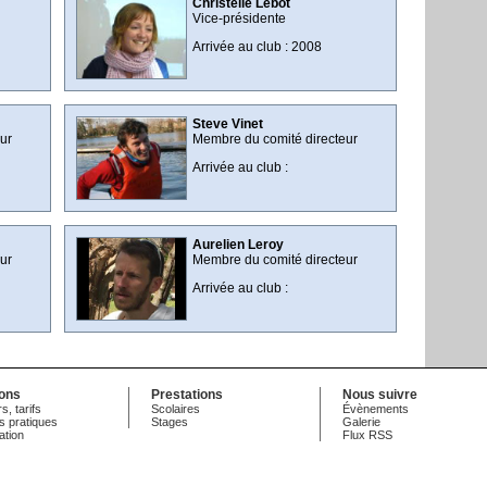
Christelle Lebot
Vice-présidente
Arrivée au club : 2008
Steve Vinet
ur
Membre du comité directeur
Arrivée au club :
Aurelien Leroy
ur
Membre du comité directeur
Arrivée au club :
ions
Prestations
Nous suivre
s, tarifs
Scolaires
Évènements
s pratiques
Stages
Galerie
ation
Flux RSS