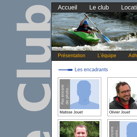
Accueil
Le club
Locat
Présentation
L'équipe
Adh
Les encadrants
Matisse Jouet
Olivier Jouet