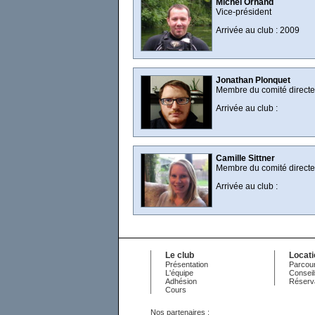
Michel Orhand
Vice-président
Arrivée au club : 2009
Jonathan Plonquet
Membre du comité directe
Arrivée au club :
Camille Sittner
Membre du comité directe
Arrivée au club :
Le club
Locat
Présentation
Parcour
L'équipe
Conseil
Adhésion
Réserv
Cours
Nos partenaires :