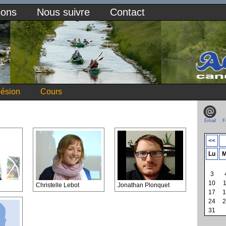
ions
Nous suivre
Contact
ésion
Cours
Email
F
<<
Lu
M
3
10
1
Christelle Lebot
Jonathan Plonquet
17
1
24
2
31