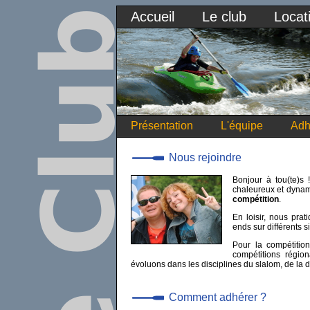
Accueil
Le club
Locat
Présentation
L'équipe
Adh
Nous rejoindre
Bonjour à tou(te)s
chaleureux et dyna
compétition
.
En loisir, nous pra
ends sur différents 
Pour la compétitio
compétitions région
évoluons dans les disciplines du slalom, de la 
Comment adhérer ?