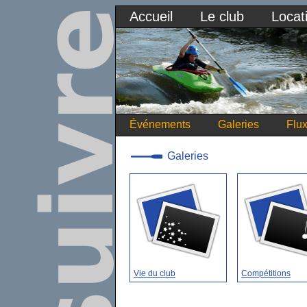
Accueil
Le club
Locat
Événements
Galeries
Flu
Galeries
Vie du club
Compétitions