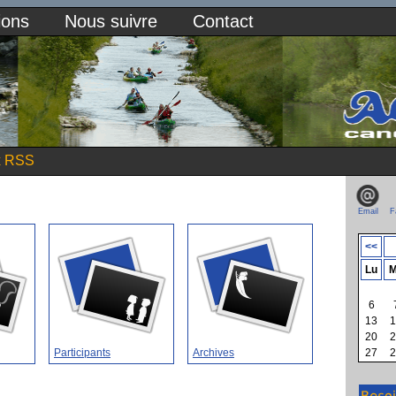
ions
Nous suivre
Contact
x RSS
Email
F
<<
Lu
M
6
13
1
20
2
Participants
Archives
27
2