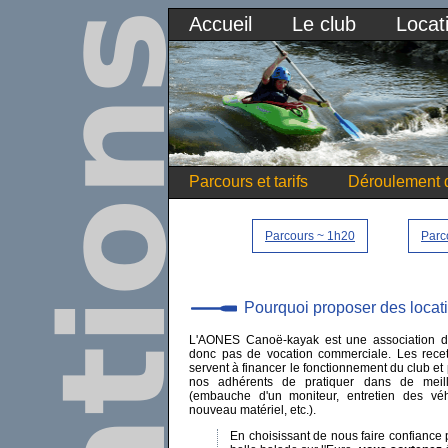
Accueil
Le club
Locat
Parcours et tarifs
Déroulement d
Parcours ~ 1h20
Parc
Pourquoi proposer des locat
L'AONES Canoë-kayak est une association de
donc pas de vocation commerciale. Les recet
servent à financer le fonctionnement du club et
nos adhérents de pratiquer dans de meill
(embauche d'un moniteur, entretien des véh
nouveau matériel, etc.).
En choisissant de nous faire confiance p