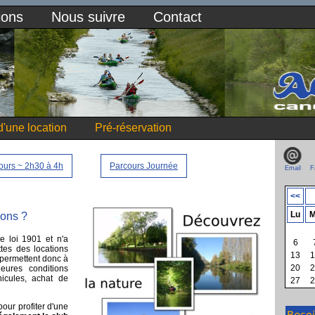
ions
Nous suivre
Contact
'une location
Pré-réservation
ours ~ 2h30 à 4h
Parcours Journée
Email
F
<<
Lu
M
ions ?
 loi 1901 et n'a
6
tes des locations
13
1
 permettent donc à
20
2
eures conditions
icules, achat de
27
2
our profiter d'une