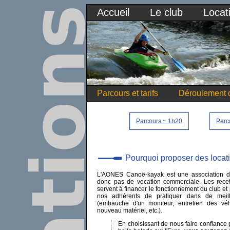
Accueil
Le club
Locat
Parcours et tarifs
Déroulement d
Parcours ~ 1h20
Parc
Pourquoi proposer des locat
L'AONES Canoë-kayak est une association de
donc pas de vocation commerciale. Les recet
servent à financer le fonctionnement du club et
nos adhérents de pratiquer dans de meill
(embauche d'un moniteur, entretien des véh
nouveau matériel, etc.).
En choisissant de nous faire confiance p