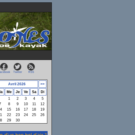
acebook
Twitter
RSS
Avril 2026
>>
a
Me
Je
Ve
Sa
Di
1
2
3
4
5
7
8
9
10
11
12
4
15
16
17
18
19
1
22
23
24
25
26
8
29
30