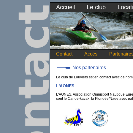
Accueil
Le club
Locat
Contact
Accès
Partenaire
Nos partenaires
Le club de Louviers est en contact avec de nomb
L'AONES
L'AONES, Association Omnisport Nautique Eure 
sont le Canoë-kayak, la Plongée/Nage avec palme