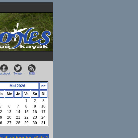
acebook
Twitter
RSS
Mai 2026
>>
a
Me
Je
Ve
Sa
Di
1
2
3
5
6
7
8
9
10
2
13
14
15
16
17
9
20
21
22
23
24
6
27
28
29
30
31