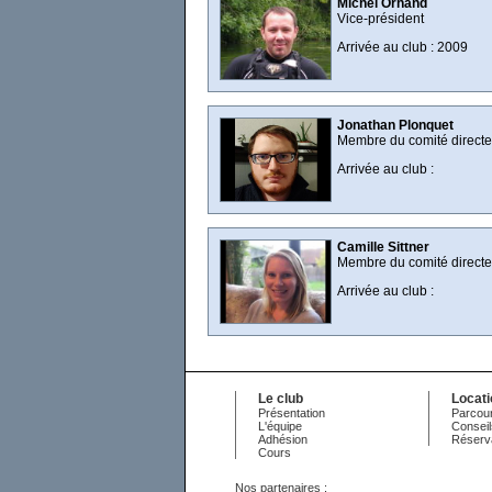
Michel Orhand
Vice-président
Arrivée au club : 2009
Jonathan Plonquet
Membre du comité directe
Arrivée au club :
Camille Sittner
Membre du comité directe
Arrivée au club :
Le club
Locat
Présentation
Parcour
L'équipe
Conseil
Adhésion
Réserv
Cours
Nos partenaires :