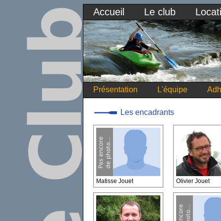
Accueil
Le club
Locat
Présentation
L'équipe
Adh
Les encadrants
Matisse Jouet
Olivier Jouet