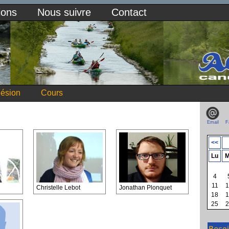
ions
Nous suivre
Contact
ésion
Cours
Email
F
<<
Lu
M
4
11
1
Christelle Lebot
Jonathan Plonquet
18
1
25
2