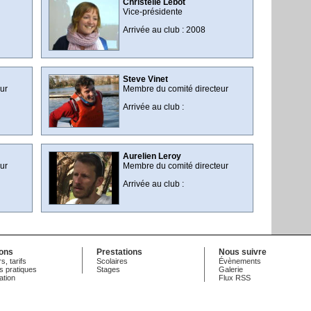
Christelle Lebot
Vice-présidente
Arrivée au club : 2008
Steve Vinet
ur
Membre du comité directeur
Arrivée au club :
Aurelien Leroy
ur
Membre du comité directeur
Arrivée au club :
ions
Prestations
Nous suivre
s, tarifs
Scolaires
Évènements
s pratiques
Stages
Galerie
ation
Flux RSS